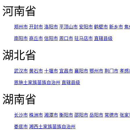
河南省
郑州市
开封市
洛阳市
平顶山市
安阳市
鹤壁市
新乡市
焦
南阳市
商丘市
信阳市
周口市
驻马店市
直辖县级
湖北省
武汉市
黄石市
十堰市
宜昌市
襄阳市
鄂州市
荆门市
孝感
恩施土家族苗族自治州
直辖县级
湖南省
长沙市
株洲市
湘潭市
衡阳市
邵阳市
岳阳市
常德市
张家
娄底市
湘西土家族苗族自治州