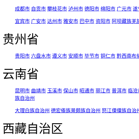
成都市
自贡市
攀枝花市
泸州市
德阳市
绵阳市
广元市
遂
宜宾市
广安市
达州市
雅安市
巴中市
资阳市
阿坝藏族羌
贵州省
贵阳市
六盘水市
遵义市
安顺市
毕节市
铜仁市
黔西南布
云南省
昆明市
曲靖市
玉溪市
保山市
昭通市
丽江市
普洱市
临沧
族自治州
大理白族自治州
德宏傣族景颇族自治州
怒江傈僳族自治
西藏自治区