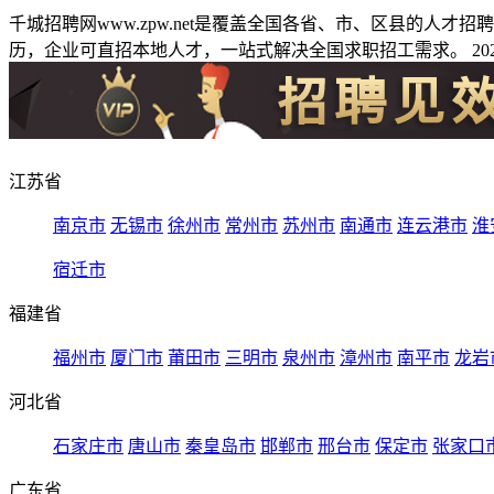
千城招聘网www.zpw.net是覆盖全国各省、市、区县的人
历，企业可直招本地人才，一站式解决全国求职招工需求。 2026
江苏省
南京市
无锡市
徐州市
常州市
苏州市
南通市
连云港市
淮
宿迁市
福建省
福州市
厦门市
莆田市
三明市
泉州市
漳州市
南平市
龙岩
河北省
石家庄市
唐山市
秦皇岛市
邯郸市
邢台市
保定市
张家口
广东省