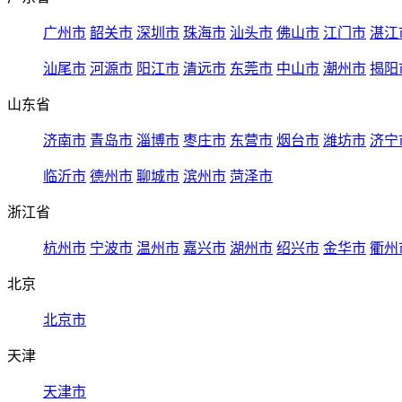
广州市
韶关市
深圳市
珠海市
汕头市
佛山市
江门市
湛江
汕尾市
河源市
阳江市
清远市
东莞市
中山市
潮州市
揭阳
山东省
济南市
青岛市
淄博市
枣庄市
东营市
烟台市
潍坊市
济宁
临沂市
德州市
聊城市
滨州市
菏泽市
浙江省
杭州市
宁波市
温州市
嘉兴市
湖州市
绍兴市
金华市
衢州
北京
北京市
天津
天津市