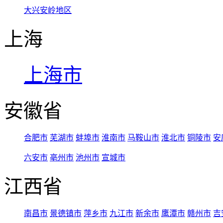
大兴安岭地区
上海
上海市
安徽省
合肥市
芜湖市
蚌埠市
淮南市
马鞍山市
淮北市
铜陵市
安
六安市
亳州市
池州市
宣城市
江西省
南昌市
景德镇市
萍乡市
九江市
新余市
鹰潭市
赣州市
吉