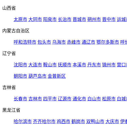
山西省
太原市
大同市
阳泉市
长治市
晋城市
朔州市
晋中市
运城
内蒙古自治区
呼和浩特市
包头市
乌海市
赤峰市
通辽市
鄂尔多斯市
呼
辽宁省
沈阳市
大连市
鞍山市
抚顺市
本溪市
丹东市
锦州市
营口
朝阳市
葫芦岛市
金普新区
吉林省
长春市
吉林市
四平市
辽源市
通化市
白山市
松原市
白城
黑龙江省
哈尔滨市
齐齐哈尔市
鸡西市
鹤岗市
双鸭山市
大庆市
伊