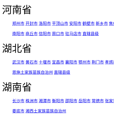
河南省
郑州市
开封市
洛阳市
平顶山市
安阳市
鹤壁市
新乡市
焦
南阳市
商丘市
信阳市
周口市
驻马店市
直辖县级
湖北省
武汉市
黄石市
十堰市
宜昌市
襄阳市
鄂州市
荆门市
孝感
恩施土家族苗族自治州
直辖县级
湖南省
长沙市
株洲市
湘潭市
衡阳市
邵阳市
岳阳市
常德市
张家
娄底市
湘西土家族苗族自治州