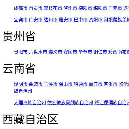
成都市
自贡市
攀枝花市
泸州市
德阳市
绵阳市
广元市
遂
宜宾市
广安市
达州市
雅安市
巴中市
资阳市
阿坝藏族羌
贵州省
贵阳市
六盘水市
遵义市
安顺市
毕节市
铜仁市
黔西南布
云南省
昆明市
曲靖市
玉溪市
保山市
昭通市
丽江市
普洱市
临沧
族自治州
大理白族自治州
德宏傣族景颇族自治州
怒江傈僳族自治
西藏自治区