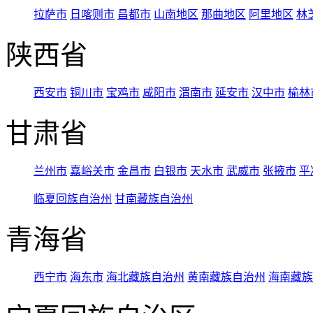
拉萨市
日喀则市
昌都市
山南地区
那曲地区
阿里地区
林
陕西省
西安市
铜川市
宝鸡市
咸阳市
渭南市
延安市
汉中市
榆林
甘肃省
兰州市
嘉峪关市
金昌市
白银市
天水市
武威市
张掖市
平
临夏回族自治州
甘南藏族自治州
青海省
西宁市
海东市
海北藏族自治州
黄南藏族自治州
海南藏族