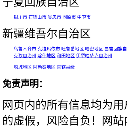
宁夏回族自治区
银川市
石嘴山市
吴忠市
固原市
中卫市
新疆维吾尔自治区
乌鲁木齐市
克拉玛依市
吐鲁番地区
哈密地区
昌吉回族自
克孜自治州
喀什地区
和田地区
伊犁哈萨克自治州
塔城地区
阿勒泰地区
直辖县级
免责声明：
网页内的所有信息均为用
的虚假，风险自负！网站