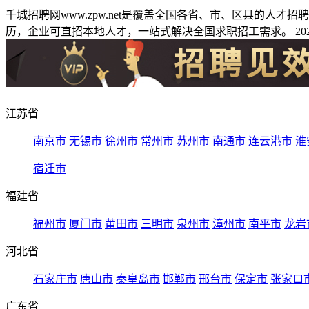
千城招聘网www.zpw.net是覆盖全国各省、市、区县的人
历，企业可直招本地人才，一站式解决全国求职招工需求。 2026
江苏省
南京市
无锡市
徐州市
常州市
苏州市
南通市
连云港市
淮
宿迁市
福建省
福州市
厦门市
莆田市
三明市
泉州市
漳州市
南平市
龙岩
河北省
石家庄市
唐山市
秦皇岛市
邯郸市
邢台市
保定市
张家口
广东省