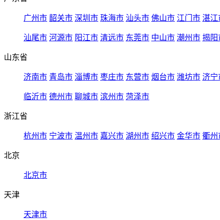
广州市
韶关市
深圳市
珠海市
汕头市
佛山市
江门市
湛江
汕尾市
河源市
阳江市
清远市
东莞市
中山市
潮州市
揭阳
山东省
济南市
青岛市
淄博市
枣庄市
东营市
烟台市
潍坊市
济宁
临沂市
德州市
聊城市
滨州市
菏泽市
浙江省
杭州市
宁波市
温州市
嘉兴市
湖州市
绍兴市
金华市
衢州
北京
北京市
天津
天津市