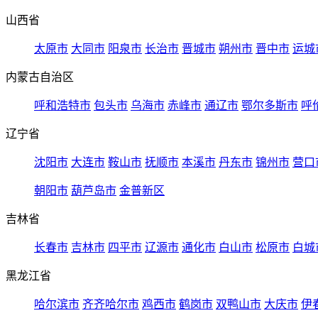
山西省
太原市
大同市
阳泉市
长治市
晋城市
朔州市
晋中市
运城
内蒙古自治区
呼和浩特市
包头市
乌海市
赤峰市
通辽市
鄂尔多斯市
呼
辽宁省
沈阳市
大连市
鞍山市
抚顺市
本溪市
丹东市
锦州市
营口
朝阳市
葫芦岛市
金普新区
吉林省
长春市
吉林市
四平市
辽源市
通化市
白山市
松原市
白城
黑龙江省
哈尔滨市
齐齐哈尔市
鸡西市
鹤岗市
双鸭山市
大庆市
伊