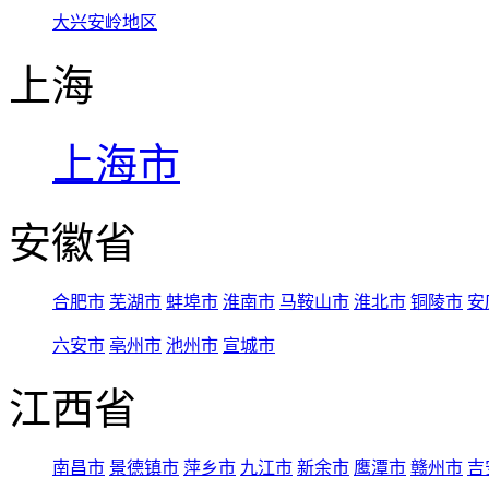
大兴安岭地区
上海
上海市
安徽省
合肥市
芜湖市
蚌埠市
淮南市
马鞍山市
淮北市
铜陵市
安
六安市
亳州市
池州市
宣城市
江西省
南昌市
景德镇市
萍乡市
九江市
新余市
鹰潭市
赣州市
吉