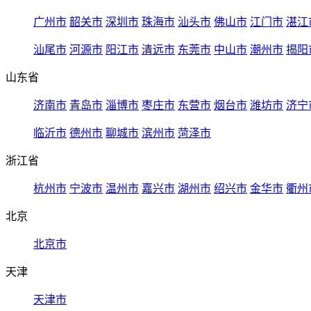
广州市
韶关市
深圳市
珠海市
汕头市
佛山市
江门市
湛江
汕尾市
河源市
阳江市
清远市
东莞市
中山市
潮州市
揭阳
山东省
济南市
青岛市
淄博市
枣庄市
东营市
烟台市
潍坊市
济宁
临沂市
德州市
聊城市
滨州市
菏泽市
浙江省
杭州市
宁波市
温州市
嘉兴市
湖州市
绍兴市
金华市
衢州
北京
北京市
天津
天津市