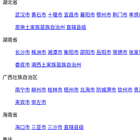
湖北省
武汉市
黄石市
十堰市
宜昌市
襄阳市
鄂州市
荆门市
孝感
恩施土家族苗族自治州
直辖县级
湖南省
长沙市
株洲市
湘潭市
衡阳市
邵阳市
岳阳市
常德市
张家
娄底市
湘西土家族苗族自治州
广西壮族自治区
南宁市
柳州市
桂林市
梧州市
北海市
防城港市
钦州市
贵
来宾市
崇左市
海南省
海口市
三亚市
三沙市
直辖县级
重庆