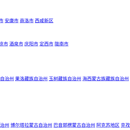
市
安康市
商洛市
西咸新区
凉市
酒泉市
庆阳市
定西市
陇南市
自治州
果洛藏族自治州
玉树藏族自治州
海西蒙古族藏族自治州
治州
博尔塔拉蒙古自治州
巴音郭楞蒙古自治州
阿克苏地区
克孜