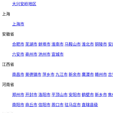
大兴安岭地区
上海
上海市
安徽省
合肥市
芜湖市
蚌埠市
淮南市
马鞍山市
淮北市
铜陵市
安
六安市
亳州市
池州市
宣城市
江西省
南昌市
景德镇市
萍乡市
九江市
新余市
鹰潭市
赣州市
吉
河南省
郑州市
开封市
洛阳市
平顶山市
安阳市
鹤壁市
新乡市
焦
南阳市
商丘市
信阳市
周口市
驻马店市
直辖县级