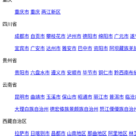
重庆市
重庆
两江新区
四川省
成都市
自贡市
攀枝花市
泸州市
德阳市
绵阳市
广元市
遂
宜宾市
广安市
达州市
雅安市
巴中市
资阳市
阿坝藏族羌
贵州省
贵阳市
六盘水市
遵义市
安顺市
毕节市
铜仁市
黔西南布
云南省
昆明市
曲靖市
玉溪市
保山市
昭通市
丽江市
普洱市
临沧
大理白族自治州
德宏傣族景颇族自治州
怒江傈僳族自治
西藏自治区
拉萨市
日喀则市
昌都市
山南地区
那曲地区
阿里地区
林