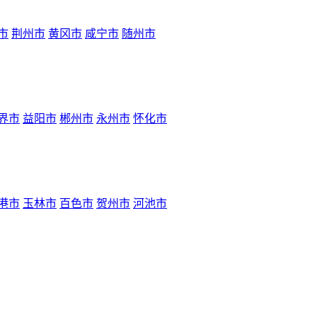
市
荆州市
黄冈市
咸宁市
随州市
界市
益阳市
郴州市
永州市
怀化市
港市
玉林市
百色市
贺州市
河池市