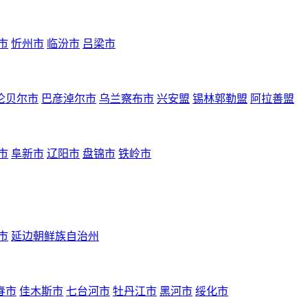
市
忻州市
临汾市
吕梁市
伦贝尔市
巴彦淖尔市
乌兰察布市
兴安盟
锡林郭勒盟
阿拉善盟
市
阜新市
辽阳市
盘锦市
铁岭市
市
延边朝鲜族自治州
春市
佳木斯市
七台河市
牡丹江市
黑河市
绥化市