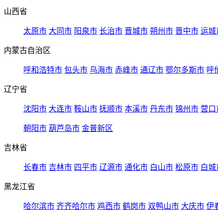
山西省
太原市
大同市
阳泉市
长治市
晋城市
朔州市
晋中市
运城
内蒙古自治区
呼和浩特市
包头市
乌海市
赤峰市
通辽市
鄂尔多斯市
呼
辽宁省
沈阳市
大连市
鞍山市
抚顺市
本溪市
丹东市
锦州市
营口
朝阳市
葫芦岛市
金普新区
吉林省
长春市
吉林市
四平市
辽源市
通化市
白山市
松原市
白城
黑龙江省
哈尔滨市
齐齐哈尔市
鸡西市
鹤岗市
双鸭山市
大庆市
伊