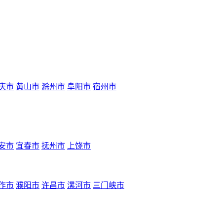
庆市
黄山市
滁州市
阜阳市
宿州市
安市
宜春市
抚州市
上饶市
作市
濮阳市
许昌市
漯河市
三门峡市