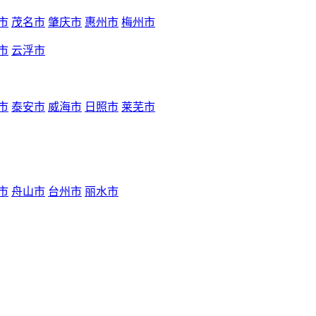
市
茂名市
肇庆市
惠州市
梅州市
市
云浮市
市
泰安市
威海市
日照市
莱芜市
市
舟山市
台州市
丽水市