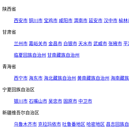
陕西省
西安市
铜川市
宝鸡市
咸阳市
渭南市
延安市
汉中市
榆林
甘肃省
兰州市
嘉峪关市
金昌市
白银市
天水市
武威市
张掖市
平
临夏回族自治州
甘南藏族自治州
青海省
西宁市
海东市
海北藏族自治州
黄南藏族自治州
海南藏族
宁夏回族自治区
银川市
石嘴山市
吴忠市
固原市
中卫市
新疆维吾尔自治区
乌鲁木齐市
克拉玛依市
吐鲁番地区
哈密地区
昌吉回族自