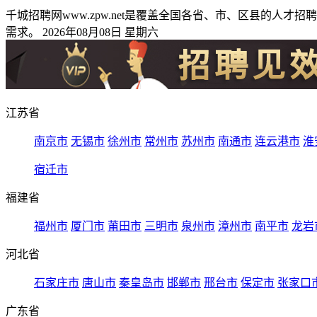
千城招聘网www.zpw.net是覆盖全国各省、市、区县的
需求。 2026年08月08日 星期六
江苏省
南京市
无锡市
徐州市
常州市
苏州市
南通市
连云港市
淮
宿迁市
福建省
福州市
厦门市
莆田市
三明市
泉州市
漳州市
南平市
龙岩
河北省
石家庄市
唐山市
秦皇岛市
邯郸市
邢台市
保定市
张家口
广东省