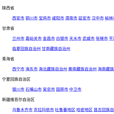
陕西省
西安市
铜川市
宝鸡市
咸阳市
渭南市
延安市
汉中市
榆林
甘肃省
兰州市
嘉峪关市
金昌市
白银市
天水市
武威市
张掖市
平
临夏回族自治州
甘南藏族自治州
青海省
西宁市
海东市
海北藏族自治州
黄南藏族自治州
海南藏族
宁夏回族自治区
银川市
石嘴山市
吴忠市
固原市
中卫市
新疆维吾尔自治区
乌鲁木齐市
克拉玛依市
吐鲁番地区
哈密地区
昌吉回族自