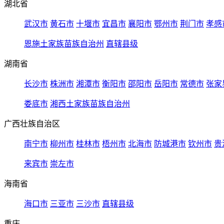
湖北省
武汉市
黄石市
十堰市
宜昌市
襄阳市
鄂州市
荆门市
孝感
恩施土家族苗族自治州
直辖县级
湖南省
长沙市
株洲市
湘潭市
衡阳市
邵阳市
岳阳市
常德市
张家
娄底市
湘西土家族苗族自治州
广西壮族自治区
南宁市
柳州市
桂林市
梧州市
北海市
防城港市
钦州市
贵
来宾市
崇左市
海南省
海口市
三亚市
三沙市
直辖县级
重庆