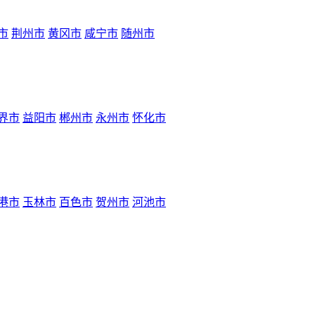
市
荆州市
黄冈市
咸宁市
随州市
界市
益阳市
郴州市
永州市
怀化市
港市
玉林市
百色市
贺州市
河池市