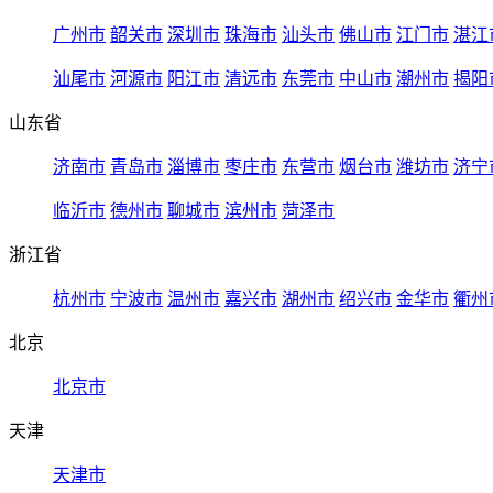
广州市
韶关市
深圳市
珠海市
汕头市
佛山市
江门市
湛江
汕尾市
河源市
阳江市
清远市
东莞市
中山市
潮州市
揭阳
山东省
济南市
青岛市
淄博市
枣庄市
东营市
烟台市
潍坊市
济宁
临沂市
德州市
聊城市
滨州市
菏泽市
浙江省
杭州市
宁波市
温州市
嘉兴市
湖州市
绍兴市
金华市
衢州
北京
北京市
天津
天津市