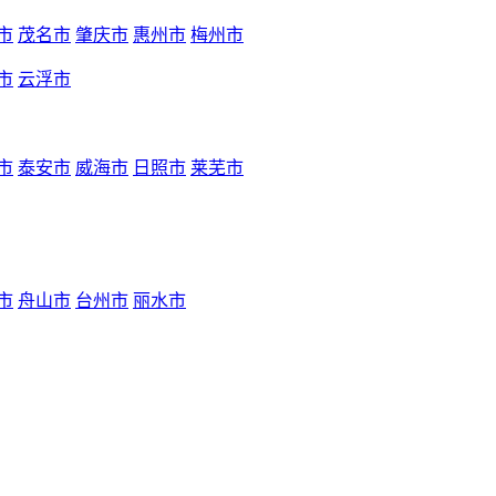
市
茂名市
肇庆市
惠州市
梅州市
市
云浮市
市
泰安市
威海市
日照市
莱芜市
市
舟山市
台州市
丽水市