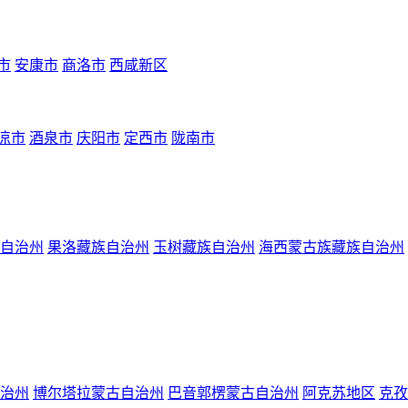
市
安康市
商洛市
西咸新区
凉市
酒泉市
庆阳市
定西市
陇南市
自治州
果洛藏族自治州
玉树藏族自治州
海西蒙古族藏族自治州
治州
博尔塔拉蒙古自治州
巴音郭楞蒙古自治州
阿克苏地区
克孜