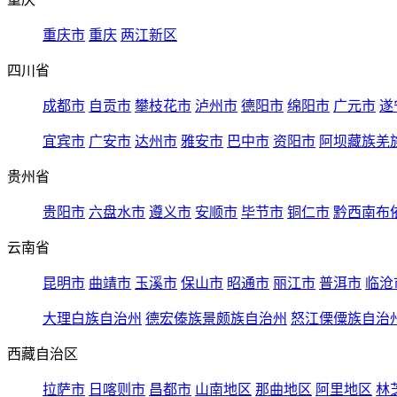
重庆市
重庆
两江新区
四川省
成都市
自贡市
攀枝花市
泸州市
德阳市
绵阳市
广元市
遂
宜宾市
广安市
达州市
雅安市
巴中市
资阳市
阿坝藏族羌
贵州省
贵阳市
六盘水市
遵义市
安顺市
毕节市
铜仁市
黔西南布
云南省
昆明市
曲靖市
玉溪市
保山市
昭通市
丽江市
普洱市
临沧
大理白族自治州
德宏傣族景颇族自治州
怒江傈僳族自治
西藏自治区
拉萨市
日喀则市
昌都市
山南地区
那曲地区
阿里地区
林