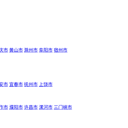
庆市
黄山市
滁州市
阜阳市
宿州市
安市
宜春市
抚州市
上饶市
作市
濮阳市
许昌市
漯河市
三门峡市