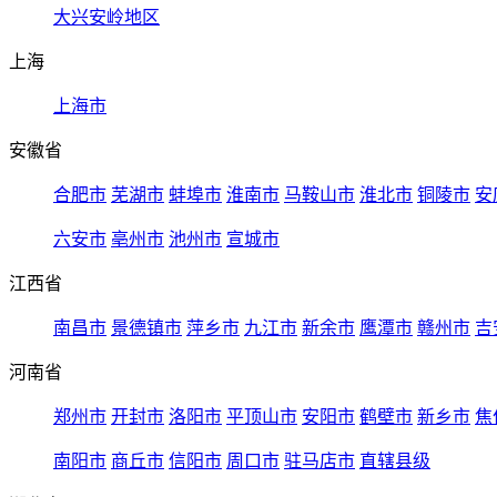
大兴安岭地区
上海
上海市
安徽省
合肥市
芜湖市
蚌埠市
淮南市
马鞍山市
淮北市
铜陵市
安
六安市
亳州市
池州市
宣城市
江西省
南昌市
景德镇市
萍乡市
九江市
新余市
鹰潭市
赣州市
吉
河南省
郑州市
开封市
洛阳市
平顶山市
安阳市
鹤壁市
新乡市
焦
南阳市
商丘市
信阳市
周口市
驻马店市
直辖县级