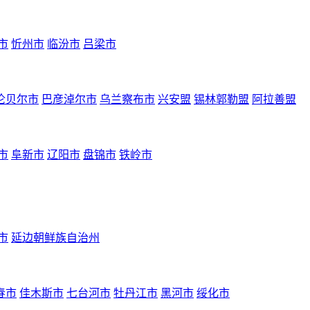
市
忻州市
临汾市
吕梁市
伦贝尔市
巴彦淖尔市
乌兰察布市
兴安盟
锡林郭勒盟
阿拉善盟
市
阜新市
辽阳市
盘锦市
铁岭市
市
延边朝鲜族自治州
春市
佳木斯市
七台河市
牡丹江市
黑河市
绥化市