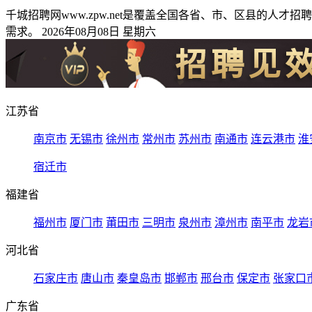
千城招聘网www.zpw.net是覆盖全国各省、市、区县的
需求。 2026年08月08日 星期六
江苏省
南京市
无锡市
徐州市
常州市
苏州市
南通市
连云港市
淮
宿迁市
福建省
福州市
厦门市
莆田市
三明市
泉州市
漳州市
南平市
龙岩
河北省
石家庄市
唐山市
秦皇岛市
邯郸市
邢台市
保定市
张家口
广东省