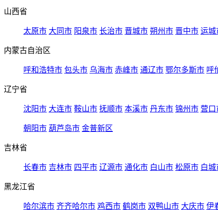
山西省
太原市
大同市
阳泉市
长治市
晋城市
朔州市
晋中市
运城
内蒙古自治区
呼和浩特市
包头市
乌海市
赤峰市
通辽市
鄂尔多斯市
呼
辽宁省
沈阳市
大连市
鞍山市
抚顺市
本溪市
丹东市
锦州市
营口
朝阳市
葫芦岛市
金普新区
吉林省
长春市
吉林市
四平市
辽源市
通化市
白山市
松原市
白城
黑龙江省
哈尔滨市
齐齐哈尔市
鸡西市
鹤岗市
双鸭山市
大庆市
伊