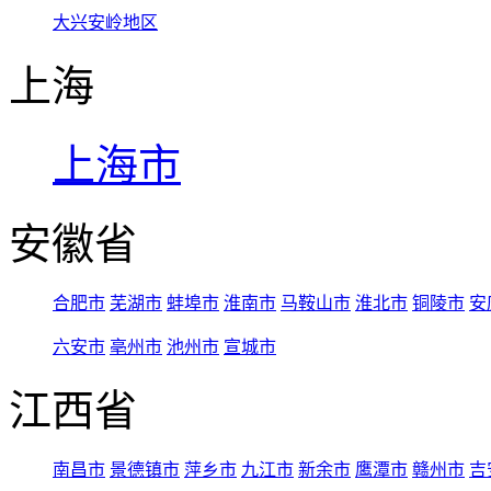
大兴安岭地区
上海
上海市
安徽省
合肥市
芜湖市
蚌埠市
淮南市
马鞍山市
淮北市
铜陵市
安
六安市
亳州市
池州市
宣城市
江西省
南昌市
景德镇市
萍乡市
九江市
新余市
鹰潭市
赣州市
吉