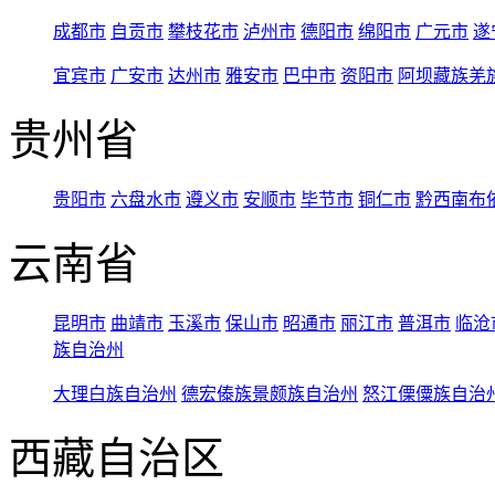
成都市
自贡市
攀枝花市
泸州市
德阳市
绵阳市
广元市
遂
宜宾市
广安市
达州市
雅安市
巴中市
资阳市
阿坝藏族羌
贵州省
贵阳市
六盘水市
遵义市
安顺市
毕节市
铜仁市
黔西南布
云南省
昆明市
曲靖市
玉溪市
保山市
昭通市
丽江市
普洱市
临沧
族自治州
大理白族自治州
德宏傣族景颇族自治州
怒江傈僳族自治
西藏自治区