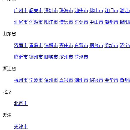
广州市
韶关市
深圳市
珠海市
汕头市
佛山市
江门市
湛江
汕尾市
河源市
阳江市
清远市
东莞市
中山市
潮州市
揭阳
山东省
济南市
青岛市
淄博市
枣庄市
东营市
烟台市
潍坊市
济宁
临沂市
德州市
聊城市
滨州市
菏泽市
浙江省
杭州市
宁波市
温州市
嘉兴市
湖州市
绍兴市
金华市
衢州
北京
北京市
天津
天津市