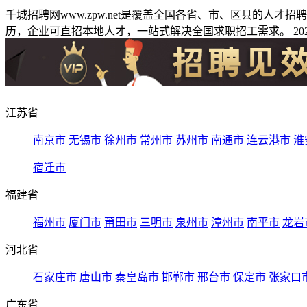
千城招聘网www.zpw.net是覆盖全国各省、市、区县的人
历，企业可直招本地人才，一站式解决全国求职招工需求。 2026
江苏省
南京市
无锡市
徐州市
常州市
苏州市
南通市
连云港市
淮
宿迁市
福建省
福州市
厦门市
莆田市
三明市
泉州市
漳州市
南平市
龙岩
河北省
石家庄市
唐山市
秦皇岛市
邯郸市
邢台市
保定市
张家口
广东省