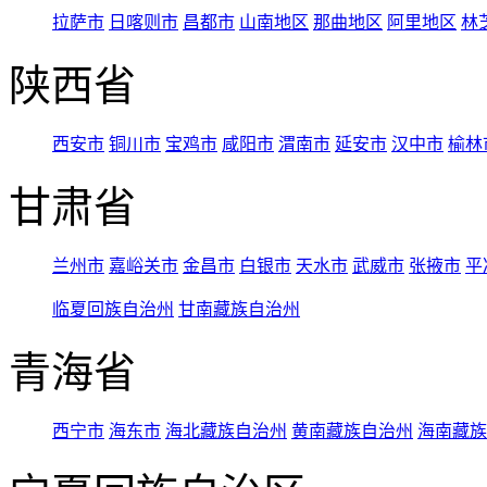
拉萨市
日喀则市
昌都市
山南地区
那曲地区
阿里地区
林
陕西省
西安市
铜川市
宝鸡市
咸阳市
渭南市
延安市
汉中市
榆林
甘肃省
兰州市
嘉峪关市
金昌市
白银市
天水市
武威市
张掖市
平
临夏回族自治州
甘南藏族自治州
青海省
西宁市
海东市
海北藏族自治州
黄南藏族自治州
海南藏族