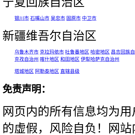
宁夏回族自治区
银川市
石嘴山市
吴忠市
固原市
中卫市
新疆维吾尔自治区
乌鲁木齐市
克拉玛依市
吐鲁番地区
哈密地区
昌吉回族自
克孜自治州
喀什地区
和田地区
伊犁哈萨克自治州
塔城地区
阿勒泰地区
直辖县级
免责声明：
网页内的所有信息均为用
的虚假，风险自负！网站