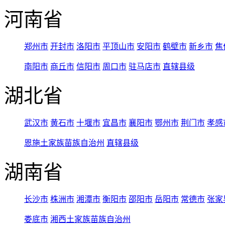
河南省
郑州市
开封市
洛阳市
平顶山市
安阳市
鹤壁市
新乡市
焦
南阳市
商丘市
信阳市
周口市
驻马店市
直辖县级
湖北省
武汉市
黄石市
十堰市
宜昌市
襄阳市
鄂州市
荆门市
孝感
恩施土家族苗族自治州
直辖县级
湖南省
长沙市
株洲市
湘潭市
衡阳市
邵阳市
岳阳市
常德市
张家
娄底市
湘西土家族苗族自治州