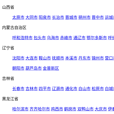
山西省
太原市
大同市
阳泉市
长治市
晋城市
朔州市
晋中市
运城
内蒙古自治区
呼和浩特市
包头市
乌海市
赤峰市
通辽市
鄂尔多斯市
呼
辽宁省
沈阳市
大连市
鞍山市
抚顺市
本溪市
丹东市
锦州市
营口
朝阳市
葫芦岛市
金普新区
吉林省
长春市
吉林市
四平市
辽源市
通化市
白山市
松原市
白城
黑龙江省
哈尔滨市
齐齐哈尔市
鸡西市
鹤岗市
双鸭山市
大庆市
伊