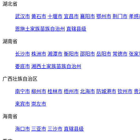
湖北省
武汉市
黄石市
十堰市
宜昌市
襄阳市
鄂州市
荆门市
孝感
恩施土家族苗族自治州
直辖县级
湖南省
长沙市
株洲市
湘潭市
衡阳市
邵阳市
岳阳市
常德市
张家
娄底市
湘西土家族苗族自治州
广西壮族自治区
南宁市
柳州市
桂林市
梧州市
北海市
防城港市
钦州市
贵
来宾市
崇左市
海南省
海口市
三亚市
三沙市
直辖县级