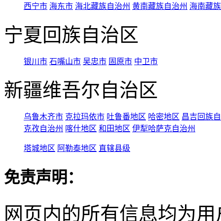
西宁市
海东市
海北藏族自治州
黄南藏族自治州
海南藏族
宁夏回族自治区
银川市
石嘴山市
吴忠市
固原市
中卫市
新疆维吾尔自治区
乌鲁木齐市
克拉玛依市
吐鲁番地区
哈密地区
昌吉回族自
克孜自治州
喀什地区
和田地区
伊犁哈萨克自治州
塔城地区
阿勒泰地区
直辖县级
免责声明：
网页内的所有信息均为用