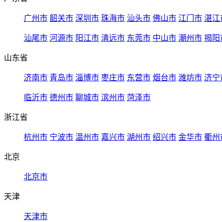
广州市
韶关市
深圳市
珠海市
汕头市
佛山市
江门市
湛江
汕尾市
河源市
阳江市
清远市
东莞市
中山市
潮州市
揭阳
山东省
济南市
青岛市
淄博市
枣庄市
东营市
烟台市
潍坊市
济宁
临沂市
德州市
聊城市
滨州市
菏泽市
浙江省
杭州市
宁波市
温州市
嘉兴市
湖州市
绍兴市
金华市
衢州
北京
北京市
天津
天津市