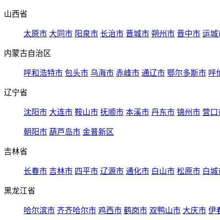
山西省
太原市
大同市
阳泉市
长治市
晋城市
朔州市
晋中市
运城
内蒙古自治区
呼和浩特市
包头市
乌海市
赤峰市
通辽市
鄂尔多斯市
呼
辽宁省
沈阳市
大连市
鞍山市
抚顺市
本溪市
丹东市
锦州市
营口
朝阳市
葫芦岛市
金普新区
吉林省
长春市
吉林市
四平市
辽源市
通化市
白山市
松原市
白城
黑龙江省
哈尔滨市
齐齐哈尔市
鸡西市
鹤岗市
双鸭山市
大庆市
伊