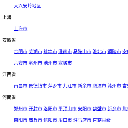
大兴安岭地区
上海
上海市
安徽省
合肥市
芜湖市
蚌埠市
淮南市
马鞍山市
淮北市
铜陵市
安
六安市
亳州市
池州市
宣城市
江西省
南昌市
景德镇市
萍乡市
九江市
新余市
鹰潭市
赣州市
吉
河南省
郑州市
开封市
洛阳市
平顶山市
安阳市
鹤壁市
新乡市
焦
南阳市
商丘市
信阳市
周口市
驻马店市
直辖县级