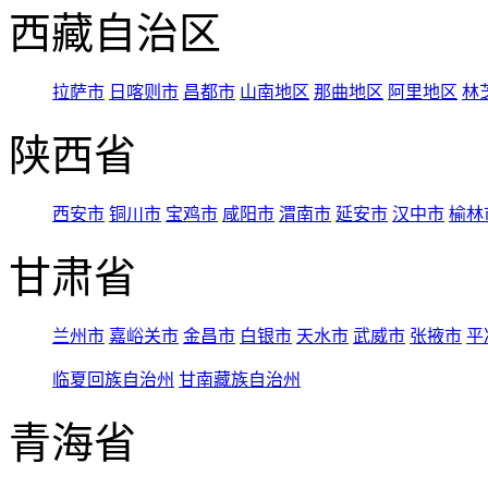
西藏自治区
拉萨市
日喀则市
昌都市
山南地区
那曲地区
阿里地区
林
陕西省
西安市
铜川市
宝鸡市
咸阳市
渭南市
延安市
汉中市
榆林
甘肃省
兰州市
嘉峪关市
金昌市
白银市
天水市
武威市
张掖市
平
临夏回族自治州
甘南藏族自治州
青海省