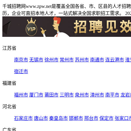
千城招聘网www.zpw.net是覆盖全国各省、市、区县的人
历，企业可直招本地人才，一站式解决全国求职招工需求。 2026
江苏省
南京市
无锡市
徐州市
常州市
苏州市
南通市
连云港市
淮
宿迁市
福建省
福州市
厦门市
莆田市
三明市
泉州市
漳州市
南平市
龙岩
河北省
石家庄市
唐山市
秦皇岛市
邯郸市
邢台市
保定市
张家口
广东省