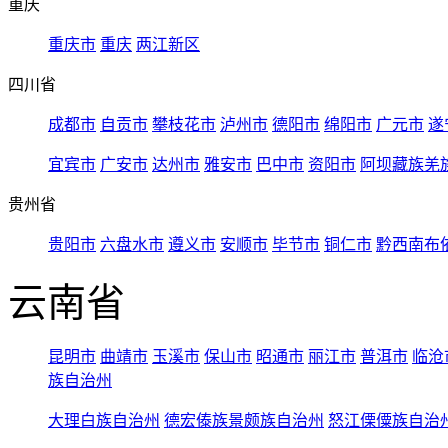
重庆
重庆市
重庆
两江新区
四川省
成都市
自贡市
攀枝花市
泸州市
德阳市
绵阳市
广元市
遂
宜宾市
广安市
达州市
雅安市
巴中市
资阳市
阿坝藏族羌
贵州省
贵阳市
六盘水市
遵义市
安顺市
毕节市
铜仁市
黔西南布
云南省
昆明市
曲靖市
玉溪市
保山市
昭通市
丽江市
普洱市
临沧
族自治州
大理白族自治州
德宏傣族景颇族自治州
怒江傈僳族自治