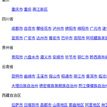
重庆市
重庆
两江新区
四川省
成都市
自贡市
攀枝花市
泸州市
德阳市
绵阳市
广元市
遂
宜宾市
广安市
达州市
雅安市
巴中市
资阳市
阿坝藏族羌
贵州省
贵阳市
六盘水市
遵义市
安顺市
毕节市
铜仁市
黔西南布
云南省
昆明市
曲靖市
玉溪市
保山市
昭通市
丽江市
普洱市
临沧
大理白族自治州
德宏傣族景颇族自治州
怒江傈僳族自治
西藏自治区
拉萨市
日喀则市
昌都市
山南地区
那曲地区
阿里地区
林