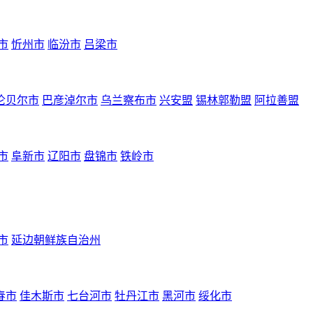
市
忻州市
临汾市
吕梁市
伦贝尔市
巴彦淖尔市
乌兰察布市
兴安盟
锡林郭勒盟
阿拉善盟
市
阜新市
辽阳市
盘锦市
铁岭市
市
延边朝鲜族自治州
春市
佳木斯市
七台河市
牡丹江市
黑河市
绥化市