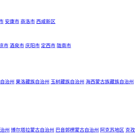
市
安康市
商洛市
西咸新区
凉市
酒泉市
庆阳市
定西市
陇南市
自治州
果洛藏族自治州
玉树藏族自治州
海西蒙古族藏族自治州
治州
博尔塔拉蒙古自治州
巴音郭楞蒙古自治州
阿克苏地区
克孜