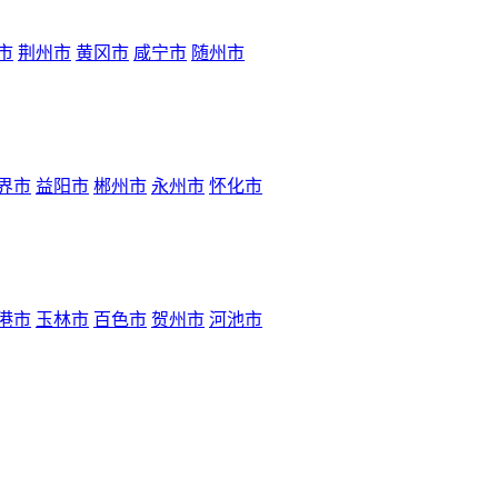
市
荆州市
黄冈市
咸宁市
随州市
界市
益阳市
郴州市
永州市
怀化市
港市
玉林市
百色市
贺州市
河池市