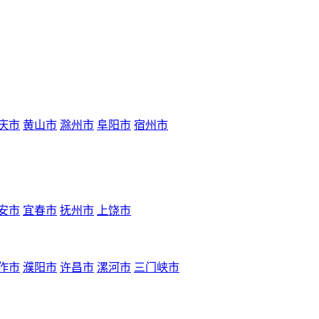
庆市
黄山市
滁州市
阜阳市
宿州市
安市
宜春市
抚州市
上饶市
作市
濮阳市
许昌市
漯河市
三门峡市