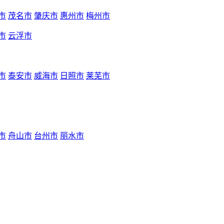
市
茂名市
肇庆市
惠州市
梅州市
市
云浮市
市
泰安市
威海市
日照市
莱芜市
市
舟山市
台州市
丽水市