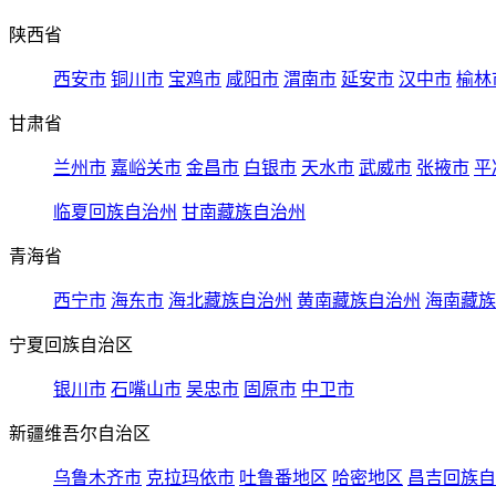
陕西省
西安市
铜川市
宝鸡市
咸阳市
渭南市
延安市
汉中市
榆林
甘肃省
兰州市
嘉峪关市
金昌市
白银市
天水市
武威市
张掖市
平
临夏回族自治州
甘南藏族自治州
青海省
西宁市
海东市
海北藏族自治州
黄南藏族自治州
海南藏族
宁夏回族自治区
银川市
石嘴山市
吴忠市
固原市
中卫市
新疆维吾尔自治区
乌鲁木齐市
克拉玛依市
吐鲁番地区
哈密地区
昌吉回族自