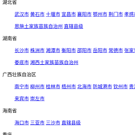
湖北省
武汉市
黄石市
十堰市
宜昌市
襄阳市
鄂州市
荆门市
孝感
恩施土家族苗族自治州
直辖县级
湖南省
长沙市
株洲市
湘潭市
衡阳市
邵阳市
岳阳市
常德市
张家
娄底市
湘西土家族苗族自治州
广西壮族自治区
南宁市
柳州市
桂林市
梧州市
北海市
防城港市
钦州市
贵
来宾市
崇左市
海南省
海口市
三亚市
三沙市
直辖县级
重庆