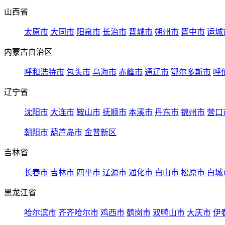
山西省
太原市
大同市
阳泉市
长治市
晋城市
朔州市
晋中市
运城
内蒙古自治区
呼和浩特市
包头市
乌海市
赤峰市
通辽市
鄂尔多斯市
呼
辽宁省
沈阳市
大连市
鞍山市
抚顺市
本溪市
丹东市
锦州市
营口
朝阳市
葫芦岛市
金普新区
吉林省
长春市
吉林市
四平市
辽源市
通化市
白山市
松原市
白城
黑龙江省
哈尔滨市
齐齐哈尔市
鸡西市
鹤岗市
双鸭山市
大庆市
伊