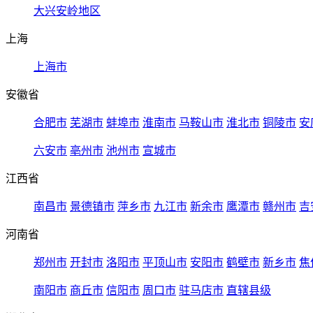
大兴安岭地区
上海
上海市
安徽省
合肥市
芜湖市
蚌埠市
淮南市
马鞍山市
淮北市
铜陵市
安
六安市
亳州市
池州市
宣城市
江西省
南昌市
景德镇市
萍乡市
九江市
新余市
鹰潭市
赣州市
吉
河南省
郑州市
开封市
洛阳市
平顶山市
安阳市
鹤壁市
新乡市
焦
南阳市
商丘市
信阳市
周口市
驻马店市
直辖县级