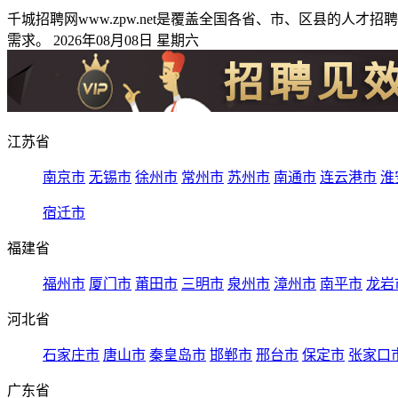
千城招聘网www.zpw.net是覆盖全国各省、市、区县的
需求。 2026年08月08日 星期六
江苏省
南京市
无锡市
徐州市
常州市
苏州市
南通市
连云港市
淮
宿迁市
福建省
福州市
厦门市
莆田市
三明市
泉州市
漳州市
南平市
龙岩
河北省
石家庄市
唐山市
秦皇岛市
邯郸市
邢台市
保定市
张家口
广东省