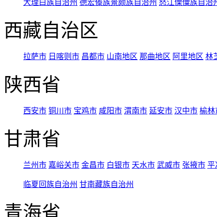
大理白族自治州
德宏傣族景颇族自治州
怒江傈僳族自治
西藏自治区
拉萨市
日喀则市
昌都市
山南地区
那曲地区
阿里地区
林
陕西省
西安市
铜川市
宝鸡市
咸阳市
渭南市
延安市
汉中市
榆林
甘肃省
兰州市
嘉峪关市
金昌市
白银市
天水市
武威市
张掖市
平
临夏回族自治州
甘南藏族自治州
青海省