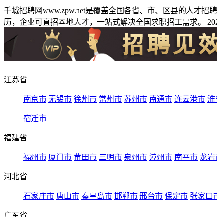
千城招聘网www.zpw.net是覆盖全国各省、市、区县的人
历，企业可直招本地人才，一站式解决全国求职招工需求。 2026
江苏省
南京市
无锡市
徐州市
常州市
苏州市
南通市
连云港市
淮
宿迁市
福建省
福州市
厦门市
莆田市
三明市
泉州市
漳州市
南平市
龙岩
河北省
石家庄市
唐山市
秦皇岛市
邯郸市
邢台市
保定市
张家口
广东省