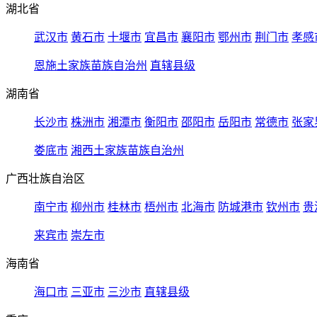
湖北省
武汉市
黄石市
十堰市
宜昌市
襄阳市
鄂州市
荆门市
孝感
恩施土家族苗族自治州
直辖县级
湖南省
长沙市
株洲市
湘潭市
衡阳市
邵阳市
岳阳市
常德市
张家
娄底市
湘西土家族苗族自治州
广西壮族自治区
南宁市
柳州市
桂林市
梧州市
北海市
防城港市
钦州市
贵
来宾市
崇左市
海南省
海口市
三亚市
三沙市
直辖县级