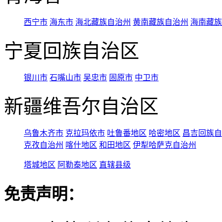
西宁市
海东市
海北藏族自治州
黄南藏族自治州
海南藏族
宁夏回族自治区
银川市
石嘴山市
吴忠市
固原市
中卫市
新疆维吾尔自治区
乌鲁木齐市
克拉玛依市
吐鲁番地区
哈密地区
昌吉回族自
克孜自治州
喀什地区
和田地区
伊犁哈萨克自治州
塔城地区
阿勒泰地区
直辖县级
免责声明：