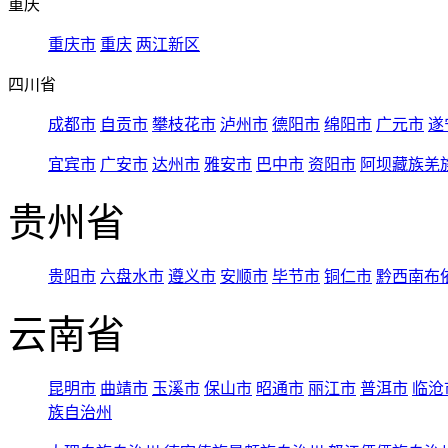
重庆
重庆市
重庆
两江新区
四川省
成都市
自贡市
攀枝花市
泸州市
德阳市
绵阳市
广元市
遂
宜宾市
广安市
达州市
雅安市
巴中市
资阳市
阿坝藏族羌
贵州省
贵阳市
六盘水市
遵义市
安顺市
毕节市
铜仁市
黔西南布
云南省
昆明市
曲靖市
玉溪市
保山市
昭通市
丽江市
普洱市
临沧
族自治州