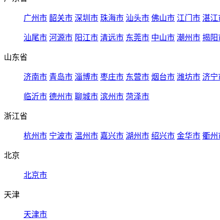
广州市
韶关市
深圳市
珠海市
汕头市
佛山市
江门市
湛江
汕尾市
河源市
阳江市
清远市
东莞市
中山市
潮州市
揭阳
山东省
济南市
青岛市
淄博市
枣庄市
东营市
烟台市
潍坊市
济宁
临沂市
德州市
聊城市
滨州市
菏泽市
浙江省
杭州市
宁波市
温州市
嘉兴市
湖州市
绍兴市
金华市
衢州
北京
北京市
天津
天津市