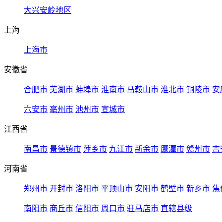
大兴安岭地区
上海
上海市
安徽省
合肥市
芜湖市
蚌埠市
淮南市
马鞍山市
淮北市
铜陵市
安
六安市
亳州市
池州市
宣城市
江西省
南昌市
景德镇市
萍乡市
九江市
新余市
鹰潭市
赣州市
吉
河南省
郑州市
开封市
洛阳市
平顶山市
安阳市
鹤壁市
新乡市
焦
南阳市
商丘市
信阳市
周口市
驻马店市
直辖县级