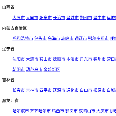
山西省
太原市
大同市
阳泉市
长治市
晋城市
朔州市
晋中市
运城
内蒙古自治区
呼和浩特市
包头市
乌海市
赤峰市
通辽市
鄂尔多斯市
呼
辽宁省
沈阳市
大连市
鞍山市
抚顺市
本溪市
丹东市
锦州市
营口
朝阳市
葫芦岛市
金普新区
吉林省
长春市
吉林市
四平市
辽源市
通化市
白山市
松原市
白城
黑龙江省
哈尔滨市
齐齐哈尔市
鸡西市
鹤岗市
双鸭山市
大庆市
伊