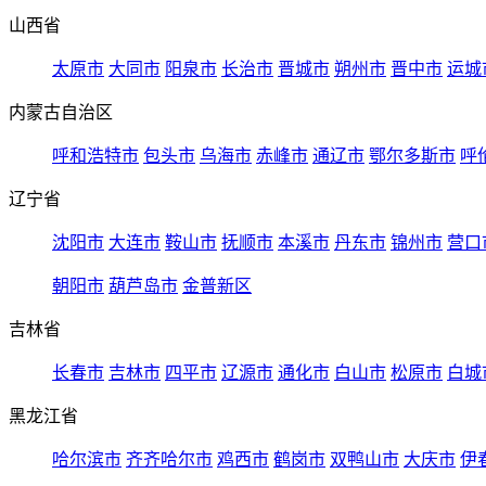
山西省
太原市
大同市
阳泉市
长治市
晋城市
朔州市
晋中市
运城
内蒙古自治区
呼和浩特市
包头市
乌海市
赤峰市
通辽市
鄂尔多斯市
呼
辽宁省
沈阳市
大连市
鞍山市
抚顺市
本溪市
丹东市
锦州市
营口
朝阳市
葫芦岛市
金普新区
吉林省
长春市
吉林市
四平市
辽源市
通化市
白山市
松原市
白城
黑龙江省
哈尔滨市
齐齐哈尔市
鸡西市
鹤岗市
双鸭山市
大庆市
伊