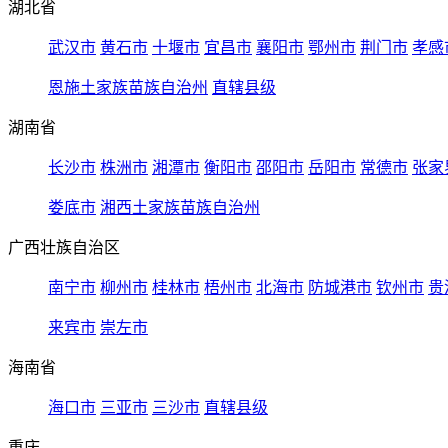
湖北省
武汉市
黄石市
十堰市
宜昌市
襄阳市
鄂州市
荆门市
孝感
恩施土家族苗族自治州
直辖县级
湖南省
长沙市
株洲市
湘潭市
衡阳市
邵阳市
岳阳市
常德市
张家
娄底市
湘西土家族苗族自治州
广西壮族自治区
南宁市
柳州市
桂林市
梧州市
北海市
防城港市
钦州市
贵
来宾市
崇左市
海南省
海口市
三亚市
三沙市
直辖县级
重庆