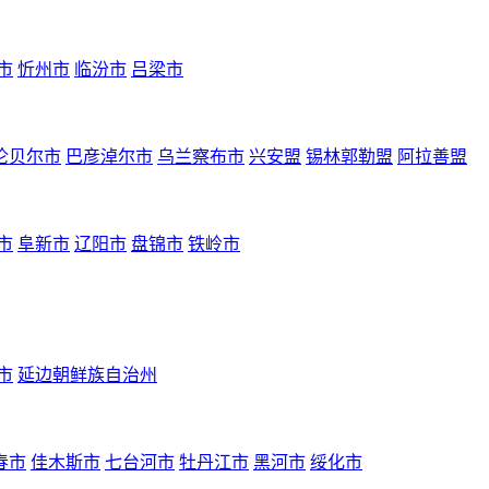
市
忻州市
临汾市
吕梁市
伦贝尔市
巴彦淖尔市
乌兰察布市
兴安盟
锡林郭勒盟
阿拉善盟
市
阜新市
辽阳市
盘锦市
铁岭市
市
延边朝鲜族自治州
春市
佳木斯市
七台河市
牡丹江市
黑河市
绥化市