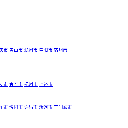
庆市
黄山市
滁州市
阜阳市
宿州市
安市
宜春市
抚州市
上饶市
作市
濮阳市
许昌市
漯河市
三门峡市