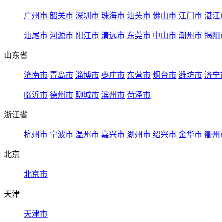
广州市
韶关市
深圳市
珠海市
汕头市
佛山市
江门市
湛江
汕尾市
河源市
阳江市
清远市
东莞市
中山市
潮州市
揭阳
山东省
济南市
青岛市
淄博市
枣庄市
东营市
烟台市
潍坊市
济宁
临沂市
德州市
聊城市
滨州市
菏泽市
浙江省
杭州市
宁波市
温州市
嘉兴市
湖州市
绍兴市
金华市
衢州
北京
北京市
天津
天津市