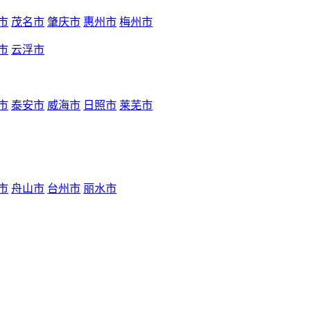
市
茂名市
肇庆市
惠州市
梅州市
市
云浮市
市
泰安市
威海市
日照市
莱芜市
市
舟山市
台州市
丽水市