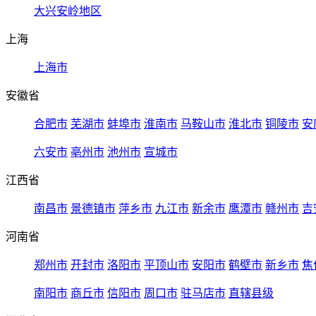
大兴安岭地区
上海
上海市
安徽省
合肥市
芜湖市
蚌埠市
淮南市
马鞍山市
淮北市
铜陵市
安
六安市
亳州市
池州市
宣城市
江西省
南昌市
景德镇市
萍乡市
九江市
新余市
鹰潭市
赣州市
吉
河南省
郑州市
开封市
洛阳市
平顶山市
安阳市
鹤壁市
新乡市
焦
南阳市
商丘市
信阳市
周口市
驻马店市
直辖县级