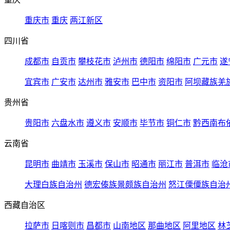
重庆市
重庆
两江新区
四川省
成都市
自贡市
攀枝花市
泸州市
德阳市
绵阳市
广元市
遂
宜宾市
广安市
达州市
雅安市
巴中市
资阳市
阿坝藏族羌
贵州省
贵阳市
六盘水市
遵义市
安顺市
毕节市
铜仁市
黔西南布
云南省
昆明市
曲靖市
玉溪市
保山市
昭通市
丽江市
普洱市
临沧
大理白族自治州
德宏傣族景颇族自治州
怒江傈僳族自治
西藏自治区
拉萨市
日喀则市
昌都市
山南地区
那曲地区
阿里地区
林