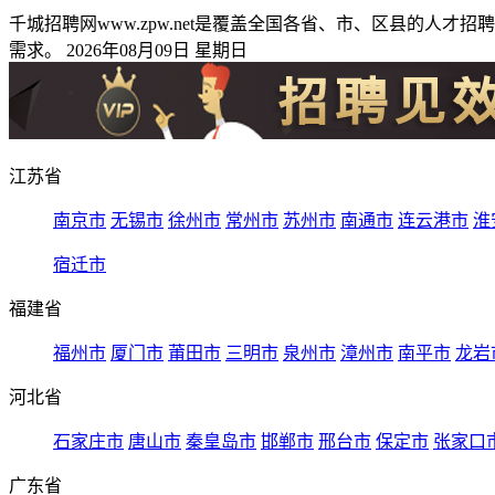
千城招聘网www.zpw.net是覆盖全国各省、市、区县的
需求。 2026年08月09日 星期日
江苏省
南京市
无锡市
徐州市
常州市
苏州市
南通市
连云港市
淮
宿迁市
福建省
福州市
厦门市
莆田市
三明市
泉州市
漳州市
南平市
龙岩
河北省
石家庄市
唐山市
秦皇岛市
邯郸市
邢台市
保定市
张家口
广东省