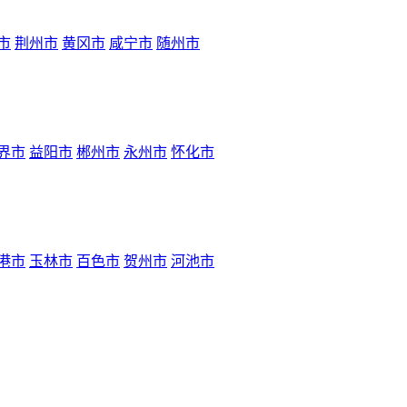
市
荆州市
黄冈市
咸宁市
随州市
界市
益阳市
郴州市
永州市
怀化市
港市
玉林市
百色市
贺州市
河池市