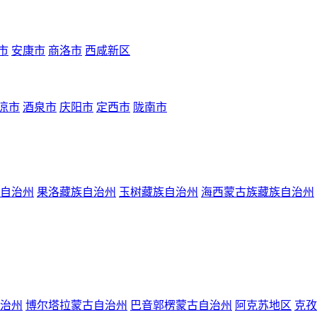
市
安康市
商洛市
西咸新区
凉市
酒泉市
庆阳市
定西市
陇南市
自治州
果洛藏族自治州
玉树藏族自治州
海西蒙古族藏族自治州
治州
博尔塔拉蒙古自治州
巴音郭楞蒙古自治州
阿克苏地区
克孜