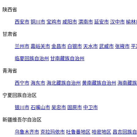
陕西省
西安市
铜川市
宝鸡市
咸阳市
渭南市
延安市
汉中市
榆林
甘肃省
兰州市
嘉峪关市
金昌市
白银市
天水市
武威市
张掖市
平
临夏回族自治州
甘南藏族自治州
青海省
西宁市
海东市
海北藏族自治州
黄南藏族自治州
海南藏族
宁夏回族自治区
银川市
石嘴山市
吴忠市
固原市
中卫市
新疆维吾尔自治区
乌鲁木齐市
克拉玛依市
吐鲁番地区
哈密地区
昌吉回族自