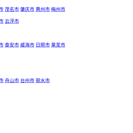
市
茂名市
肇庆市
惠州市
梅州市
市
云浮市
市
泰安市
威海市
日照市
莱芜市
市
舟山市
台州市
丽水市