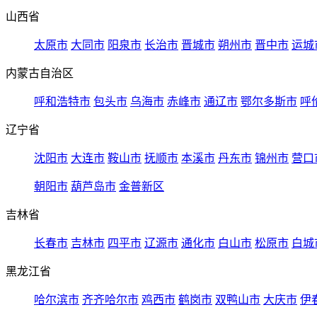
山西省
太原市
大同市
阳泉市
长治市
晋城市
朔州市
晋中市
运城
内蒙古自治区
呼和浩特市
包头市
乌海市
赤峰市
通辽市
鄂尔多斯市
呼
辽宁省
沈阳市
大连市
鞍山市
抚顺市
本溪市
丹东市
锦州市
营口
朝阳市
葫芦岛市
金普新区
吉林省
长春市
吉林市
四平市
辽源市
通化市
白山市
松原市
白城
黑龙江省
哈尔滨市
齐齐哈尔市
鸡西市
鹤岗市
双鸭山市
大庆市
伊