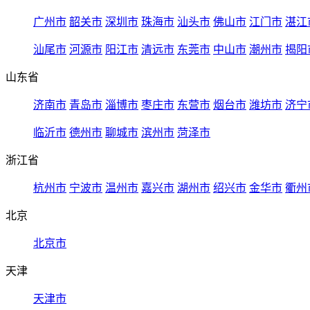
广州市
韶关市
深圳市
珠海市
汕头市
佛山市
江门市
湛江
汕尾市
河源市
阳江市
清远市
东莞市
中山市
潮州市
揭阳
山东省
济南市
青岛市
淄博市
枣庄市
东营市
烟台市
潍坊市
济宁
临沂市
德州市
聊城市
滨州市
菏泽市
浙江省
杭州市
宁波市
温州市
嘉兴市
湖州市
绍兴市
金华市
衢州
北京
北京市
天津
天津市