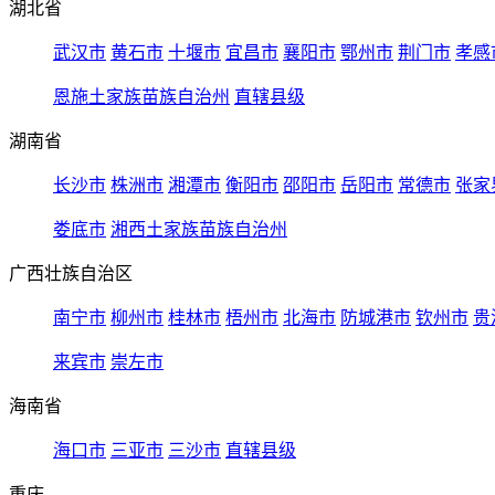
湖北省
武汉市
黄石市
十堰市
宜昌市
襄阳市
鄂州市
荆门市
孝感
恩施土家族苗族自治州
直辖县级
湖南省
长沙市
株洲市
湘潭市
衡阳市
邵阳市
岳阳市
常德市
张家
娄底市
湘西土家族苗族自治州
广西壮族自治区
南宁市
柳州市
桂林市
梧州市
北海市
防城港市
钦州市
贵
来宾市
崇左市
海南省
海口市
三亚市
三沙市
直辖县级
重庆