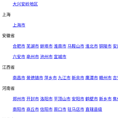
大兴安岭地区
上海
上海市
安徽省
合肥市
芜湖市
蚌埠市
淮南市
马鞍山市
淮北市
铜陵市
安
六安市
亳州市
池州市
宣城市
江西省
南昌市
景德镇市
萍乡市
九江市
新余市
鹰潭市
赣州市
吉
河南省
郑州市
开封市
洛阳市
平顶山市
安阳市
鹤壁市
新乡市
焦
南阳市
商丘市
信阳市
周口市
驻马店市
直辖县级