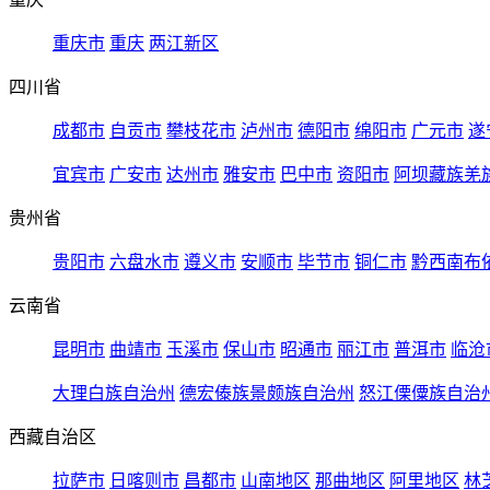
重庆市
重庆
两江新区
四川省
成都市
自贡市
攀枝花市
泸州市
德阳市
绵阳市
广元市
遂
宜宾市
广安市
达州市
雅安市
巴中市
资阳市
阿坝藏族羌
贵州省
贵阳市
六盘水市
遵义市
安顺市
毕节市
铜仁市
黔西南布
云南省
昆明市
曲靖市
玉溪市
保山市
昭通市
丽江市
普洱市
临沧
大理白族自治州
德宏傣族景颇族自治州
怒江傈僳族自治
西藏自治区
拉萨市
日喀则市
昌都市
山南地区
那曲地区
阿里地区
林