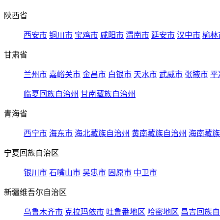
陕西省
西安市
铜川市
宝鸡市
咸阳市
渭南市
延安市
汉中市
榆林
甘肃省
兰州市
嘉峪关市
金昌市
白银市
天水市
武威市
张掖市
平
临夏回族自治州
甘南藏族自治州
青海省
西宁市
海东市
海北藏族自治州
黄南藏族自治州
海南藏族
宁夏回族自治区
银川市
石嘴山市
吴忠市
固原市
中卫市
新疆维吾尔自治区
乌鲁木齐市
克拉玛依市
吐鲁番地区
哈密地区
昌吉回族自