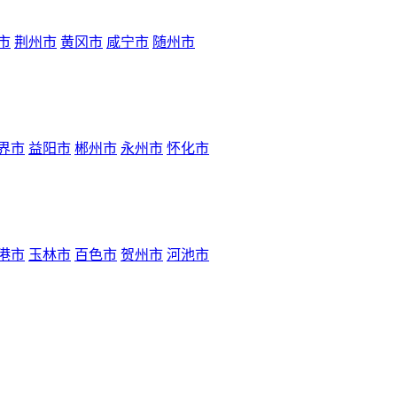
市
荆州市
黄冈市
咸宁市
随州市
界市
益阳市
郴州市
永州市
怀化市
港市
玉林市
百色市
贺州市
河池市