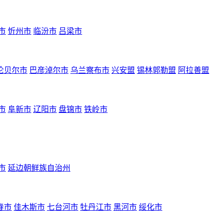
市
忻州市
临汾市
吕梁市
伦贝尔市
巴彦淖尔市
乌兰察布市
兴安盟
锡林郭勒盟
阿拉善盟
市
阜新市
辽阳市
盘锦市
铁岭市
市
延边朝鲜族自治州
春市
佳木斯市
七台河市
牡丹江市
黑河市
绥化市