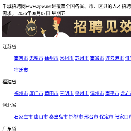
千城招聘网www.zpw.net是覆盖全国各省、市、区县的
需求。 2026年08月07日 星期五
江苏省
南京市
无锡市
徐州市
常州市
苏州市
南通市
连云港市
淮
宿迁市
福建省
福州市
厦门市
莆田市
三明市
泉州市
漳州市
南平市
龙岩
河北省
石家庄市
唐山市
秦皇岛市
邯郸市
邢台市
保定市
张家口
广东省