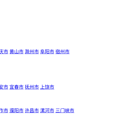
庆市
黄山市
滁州市
阜阳市
宿州市
安市
宜春市
抚州市
上饶市
作市
濮阳市
许昌市
漯河市
三门峡市