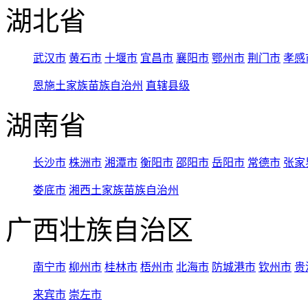
湖北省
武汉市
黄石市
十堰市
宜昌市
襄阳市
鄂州市
荆门市
孝感
恩施土家族苗族自治州
直辖县级
湖南省
长沙市
株洲市
湘潭市
衡阳市
邵阳市
岳阳市
常德市
张家
娄底市
湘西土家族苗族自治州
广西壮族自治区
南宁市
柳州市
桂林市
梧州市
北海市
防城港市
钦州市
贵
来宾市
崇左市