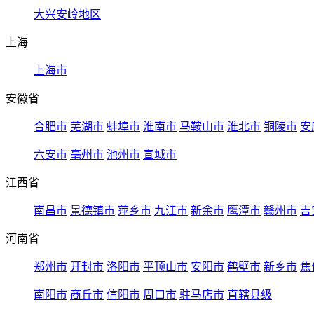
大兴安岭地区
上海
上海市
安徽省
合肥市
芜湖市
蚌埠市
淮南市
马鞍山市
淮北市
铜陵市
安
六安市
亳州市
池州市
宣城市
江西省
南昌市
景德镇市
萍乡市
九江市
新余市
鹰潭市
赣州市
吉
河南省
郑州市
开封市
洛阳市
平顶山市
安阳市
鹤壁市
新乡市
焦
南阳市
商丘市
信阳市
周口市
驻马店市
直辖县级