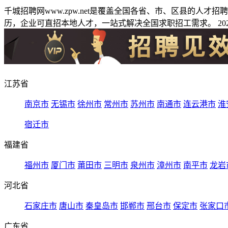
千城招聘网www.zpw.net是覆盖全国各省、市、区县的人
历，企业可直招本地人才，一站式解决全国求职招工需求。 2026
江苏省
南京市
无锡市
徐州市
常州市
苏州市
南通市
连云港市
淮
宿迁市
福建省
福州市
厦门市
莆田市
三明市
泉州市
漳州市
南平市
龙岩
河北省
石家庄市
唐山市
秦皇岛市
邯郸市
邢台市
保定市
张家口
广东省