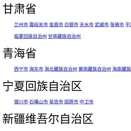
甘肃省
兰州市
嘉峪关市
金昌市
白银市
天水市
武威市
张掖市
平
临夏回族自治州
甘南藏族自治州
青海省
西宁市
海东市
海北藏族自治州
黄南藏族自治州
海南藏族
宁夏回族自治区
银川市
石嘴山市
吴忠市
固原市
中卫市
新疆维吾尔自治区