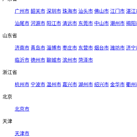
广州市
韶关市
深圳市
珠海市
汕头市
佛山市
江门市
湛江
汕尾市
河源市
阳江市
清远市
东莞市
中山市
潮州市
揭阳
山东省
济南市
青岛市
淄博市
枣庄市
东营市
烟台市
潍坊市
济宁
临沂市
德州市
聊城市
滨州市
菏泽市
浙江省
杭州市
宁波市
温州市
嘉兴市
湖州市
绍兴市
金华市
衢州
北京
北京市
天津
天津市