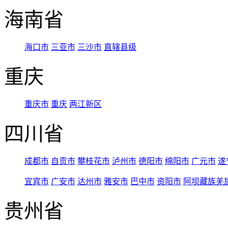
海南省
海口市
三亚市
三沙市
直辖县级
重庆
重庆市
重庆
两江新区
四川省
成都市
自贡市
攀枝花市
泸州市
德阳市
绵阳市
广元市
遂
宜宾市
广安市
达州市
雅安市
巴中市
资阳市
阿坝藏族羌
贵州省