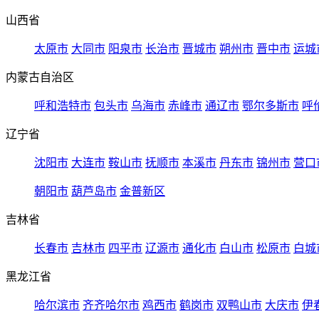
山西省
太原市
大同市
阳泉市
长治市
晋城市
朔州市
晋中市
运城
内蒙古自治区
呼和浩特市
包头市
乌海市
赤峰市
通辽市
鄂尔多斯市
呼
辽宁省
沈阳市
大连市
鞍山市
抚顺市
本溪市
丹东市
锦州市
营口
朝阳市
葫芦岛市
金普新区
吉林省
长春市
吉林市
四平市
辽源市
通化市
白山市
松原市
白城
黑龙江省
哈尔滨市
齐齐哈尔市
鸡西市
鹤岗市
双鸭山市
大庆市
伊