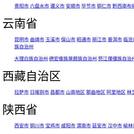
贵阳市
六盘水市
遵义市
安顺市
毕节市
铜仁市
黔西南布
云南省
昆明市
曲靖市
玉溪市
保山市
昭通市
丽江市
普洱市
临沧
族自治州
大理白族自治州
德宏傣族景颇族自治州
怒江傈僳族自治
西藏自治区
拉萨市
日喀则市
昌都市
山南地区
那曲地区
阿里地区
林
陕西省
西安市
铜川市
宝鸡市
咸阳市
渭南市
延安市
汉中市
榆林